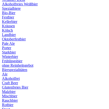
Alkoholfreies Weißbier
Spezialbiere
Bio-Bier
Festbier
Kellerbier
Kräusen
Kölsch
Landbier
Oktoberfestbier
Pale Ale
Porter
Starkbier
Winterbier
Frühlingsbier
ohne Reinheitsgebot
Bierspezialitäten
Ale
Alkoholfrei
Craft Beer
Glutenfreies Bier
Malzbier
Mischbier
Rauchbier
Rotbier