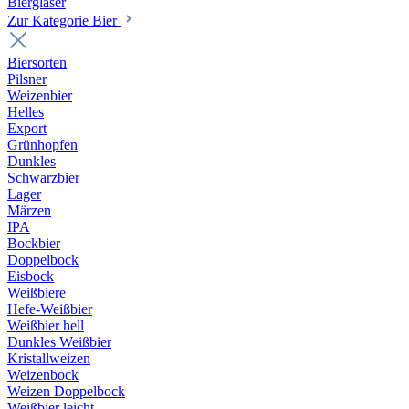
Biergläser
Zur Kategorie Bier
Biersorten
Pilsner
Weizenbier
Helles
Export
Grünhopfen
Dunkles
Schwarzbier
Lager
Märzen
IPA
Bockbier
Doppelbock
Eisbock
Weißbiere
Hefe-Weißbier
Weißbier hell
Dunkles Weißbier
Kristallweizen
Weizenbock
Weizen Doppelbock
Weißbier leicht