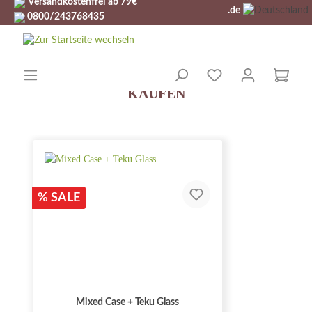
0800/243768435
.de
DAS BESTE BIER ONLINE
KAUFEN
% SALE
Mixed Case + Teku Glass