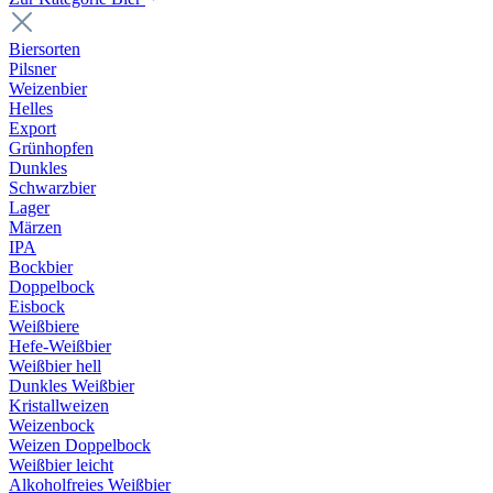
Biersorten
Pilsner
Weizenbier
Helles
Export
Grünhopfen
Dunkles
Schwarzbier
Lager
Märzen
IPA
Bockbier
Doppelbock
Eisbock
Weißbiere
Hefe-Weißbier
Weißbier hell
Dunkles Weißbier
Kristallweizen
Weizenbock
Weizen Doppelbock
Weißbier leicht
Alkoholfreies Weißbier