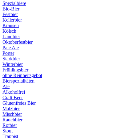
Spezialbiere
Bio-Bier
Festbier
Kellerbier
Kräusen
Kölsch
Landbier
Oktoberfestbier
Pale Ale
Porter
Starkbier
Winterbier
Frühlingsbier
ohne Reinheitsgebot
Bierspezialitäten
Ale
Alkoholfrei
Craft Beer
Glutenfreies Bier
Malzbier
Mischbier
Rauchbier
Rotbier
Stout
Trappist